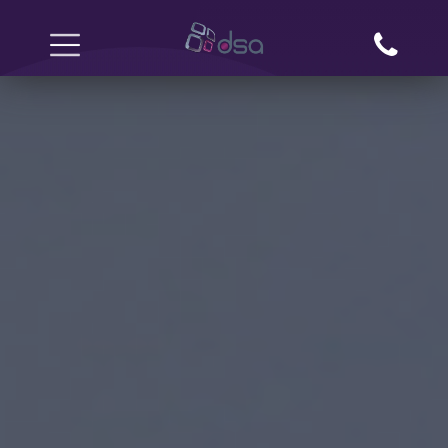
ACCUEIL
PERGOLA
PORTAIL
GARDE-CORPS
ESCALIER
VERRIÈRE
CONTACT